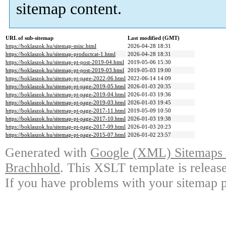
sitemap content.
URL of sub-sitemap
Last modified (GMT)
https://boklaszok.hu/sitemap-misc.html
2026-04-28 18:31
https://boklaszok.hu/sitemap-productcat-1.html
2026-04-28 18:31
https://boklaszok.hu/sitemap-pt-post-2019-04.html
2019-05-06 15:30
https://boklaszok.hu/sitemap-pt-post-2019-03.html
2019-05-03 19:00
https://boklaszok.hu/sitemap-pt-page-2022-06.html
2022-06-14 14:09
https://boklaszok.hu/sitemap-pt-page-2019-05.html
2026-01-03 20:35
https://boklaszok.hu/sitemap-pt-page-2019-04.html
2026-01-03 19:36
https://boklaszok.hu/sitemap-pt-page-2019-03.html
2026-01-03 19:45
https://boklaszok.hu/sitemap-pt-page-2017-11.html
2019-05-09 10:50
https://boklaszok.hu/sitemap-pt-page-2017-10.html
2026-01-03 19:38
https://boklaszok.hu/sitemap-pt-page-2017-09.html
2026-01-03 20:23
https://boklaszok.hu/sitemap-pt-page-2015-07.html
2026-01-02 23:57
Generated with
Google (XML) Sitemaps G
Brachhold
. This XSLT template is releas
If you have problems with your sitemap p