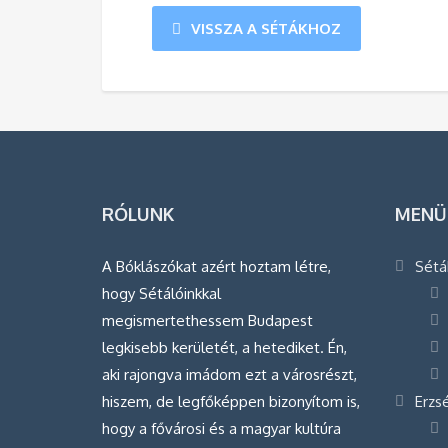
VISSZA A SÉTÁKHOZ
RÓLUNK
MENÜ
A Bóklászókat azért hoztam létre,
Sétá
hogy Sétálóinkkal
megismertethessem Budapest
legkisebb kerületét, a hetediket. Én,
aki rajongva imádom ezt a városrészt,
hiszem, de legfőképpen bizonyítom is,
Erzs
hogy a fővárosi és a magyar kultúra