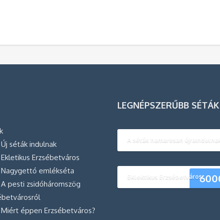
LEGNÉPSZERŰBB SÉTÁK
k
A séták hamarosan újraindulnak
Új séták indulnak
Ekletikus Erzsébetváros
Nagygettó emlékséta
600
Eklektikus Erzsébetváros
A pesti zsidóháromszög
ébetvárosról
Miért éppen Erzsébetváros?