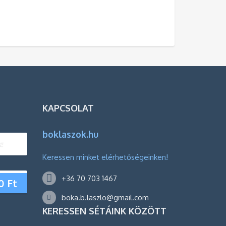
KAPCSOLAT
boklaszok.hu
!
Keressen minket elérhetőségeinken!
+36 70 703 1467
0
Ft
boka.b.laszlo@gmail.com
KERESSEN SÉTÁINK KÖZÖTT