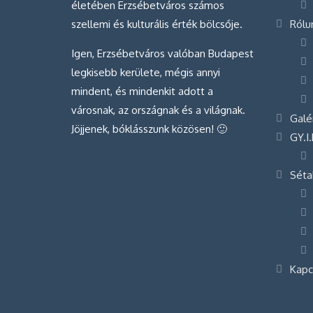
életében Erzsébetváros számos
szellemi és kulturális érték bölcsője.
Rólu
Igen, Erzsébetváros valóban Budapest
legkisebb kerülete, mégis annyi
mindent, és mindenkit adott a
városnak, az országnak és a világnak.
Galé
Jöjjenek, bóklásszunk közösen! 🙂
GY.I.
Séta
Kapc