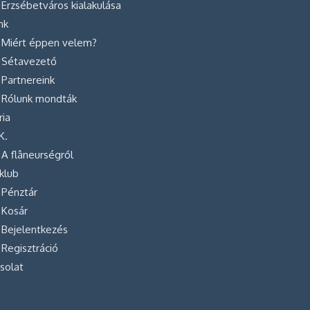
Erzsébetváros kialakulása
nk
Miért éppen velem?
Sétavezető
Partnereink
Rólunk mondták
ria
K.
A flâneurségről
klub
Pénztár
Kosár
Bejelentkezés
Regisztráció
solat