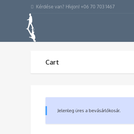
Kérdése van? Hívjon! +06 70 703 1467
Cart
Jelenleg üres a bevásárlókosár.