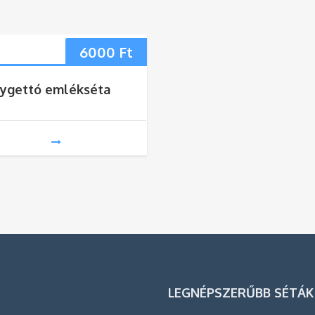
6000
Ft
ygettó emlékséta
LEGNÉPSZERŰBB SÉTÁK