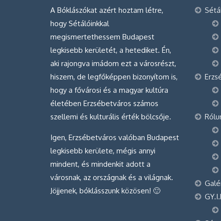
A Bóklászókat azért hoztam létre,
Sétá
hogy Sétálóinkkal
megismertethessem Budapest
legkisebb kerületét, a hetediket. Én,
aki rajongva imádom ezt a városrészt,
hiszem, de legfőképpen bizonyítom is,
Erzs
hogy a fővárosi és a magyar kultúra
életében Erzsébetváros számos
szellemi és kulturális érték bölcsője.
Rólu
Igen, Erzsébetváros valóban Budapest
legkisebb kerülete, mégis annyi
mindent, és mindenkit adott a
városnak, az országnak és a világnak.
Galé
Jöjjenek, bóklásszunk közösen! 🙂
GY.I.