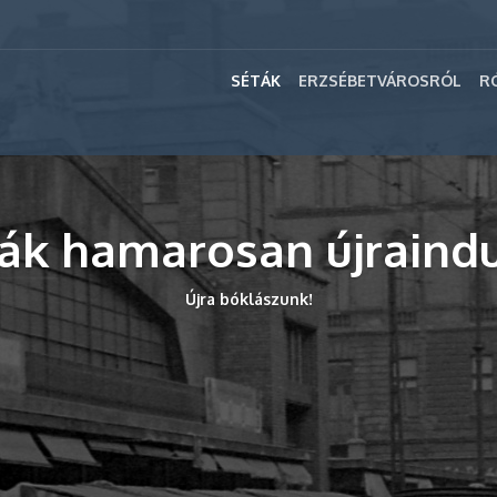
SÉTÁK
ERZSÉBETVÁROSRÓL
R
ták hamarosan újraindu
Újra bóklászunk!