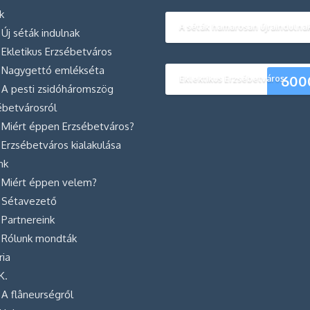
k
A séták hamarosan újraindulnak
Új séták indulnak
Ekletikus Erzsébetváros
Nagygettó emlékséta
600
Eklektikus Erzsébetváros
A pesti zsidóháromszög
ébetvárosról
Miért éppen Erzsébetváros?
Erzsébetváros kialakulása
nk
Miért éppen velem?
Sétavezető
Partnereink
Rólunk mondták
ria
K.
A flâneurségről