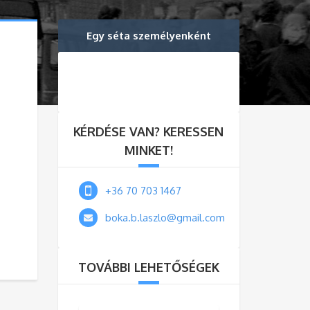
Egy séta személyenként
KÉRDÉSE VAN? KERESSEN
MINKET!
+36 70 703 1467
boka.b.laszlo@gmail.com
TOVÁBBI LEHETŐSÉGEK