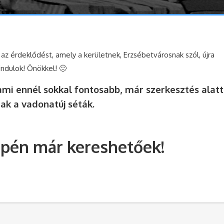
 az érdeklődést, amely a kerületnek, Erzsébetvárosnak szól, újra
ndulok! Önökkel! 🙂
e ami ennél sokkal fontosabb, már szerkesztés alatt
nak a vadonatúj séták.
epén már kereshetőek!