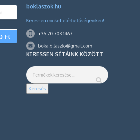
boklaszok.hu
!
Keressen minket elérhetőségeinken!
+36 70 703 1467
0
Ft
boka.b.laszlo@gmail.com
KERESSEN SÉTÁINK KÖZÖTT
Keresés