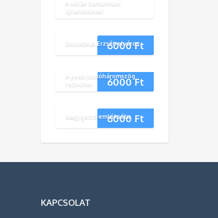
A séták hamarosan
újraindulnak!
6000
Ft
Eklektikus Erzsébetváros
A pesti zsidóháromszög
6000
Ft
rejtelmei
6000
Ft
Nagygettó emlékséta
KAPCSOLAT