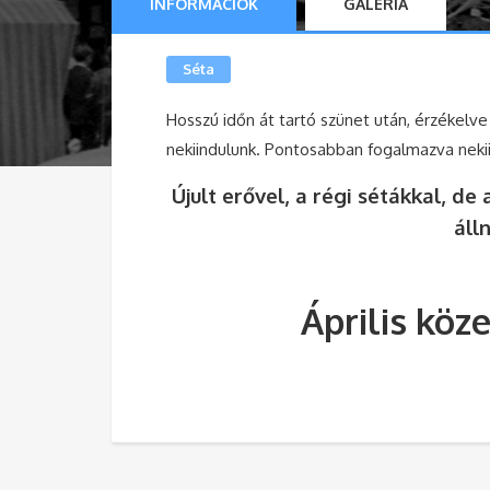
INFORMÁCIÓK
GALÉRIA
Séta
Hosszú időn át tartó szünet után, érzékelve
nekiindulunk. Pontosabban fogalmazva nekii
Újult erővel, a régi sétákkal, d
áll
Április köz