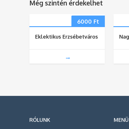
Még szintén érdekelhet
6000
Ft
Eklektikus Erzsébetváros
Nag
RÓLUNK
MENÜ