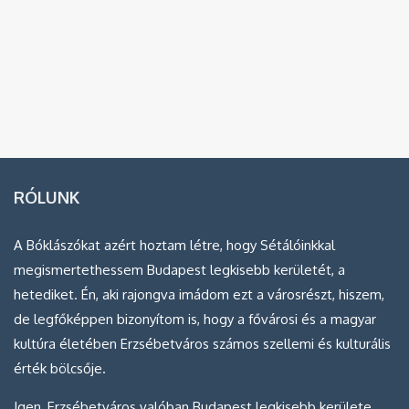
RÓLUNK
A Bóklászókat azért hoztam létre, hogy Sétálóinkkal
megismertethessem Budapest legkisebb kerületét, a
hetediket. Én, aki rajongva imádom ezt a városrészt, hiszem,
de legfőképpen bizonyítom is, hogy a fővárosi és a magyar
kultúra életében Erzsébetváros számos szellemi és kulturális
érték bölcsője.
Igen, Erzsébetváros valóban Budapest legkisebb kerülete,