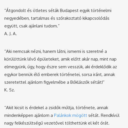
“Átgondolt és ötletes séták Budapest egyik történelmi
negyedében, tartalmas és szórakoztató kikapcsolódás
együtt, csak ajánlani tudom.”
A. J. A.
“Aki nemcsak nézni, hanem látni, ismerni is szeretné a
körülöttünk lévő épületeket, amik előtt akár nap, mint nap
elmegyünk, úgy, hogy észre sem vesszük, aki érdeklődik az
egykor bennük élő emberek történetei, sorsa iránt, annak
szeretettel ajánlom figyelmébe a Bóklászók sétáit!”
K. Sz.
“Akit kicsit is érdekel a zsidók múltja, története, annak
mindenképpen ajánlom a
Palánkok mögött
sétát. Rendkívül
nagy felkészültségű vezetővel tölthettünk el két órát.