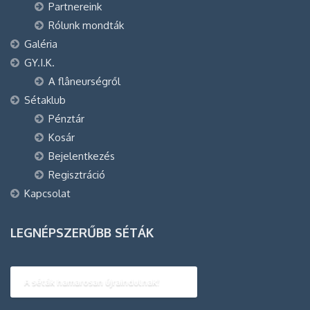
Partnereink
Rólunk mondták
Galéria
GY.I.K.
A flâneurségről
Sétaklub
Pénztár
Kosár
Bejelentkezés
Regisztráció
Kapcsolat
LEGNÉPSZERŰBB SÉTÁK
A séták hamarosan újraindulnak!