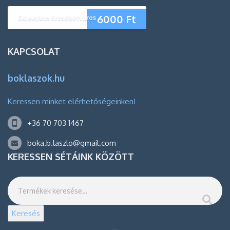
6000
Ft
Eklektikus Erzsébetváros
KAPCSOLAT
boklaszok.hu
Keressen minket elérhetőségeinken!
+36 70 703 1467
boka.b.laszlo@gmail.com
KERESSEN SÉTÁINK KÖZÖTT
Keresés