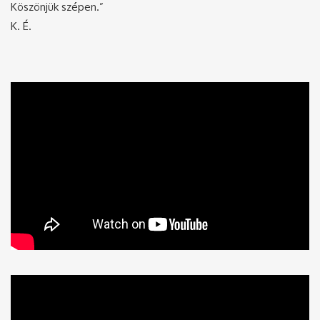
Köszönjük szépen.”
K. É.