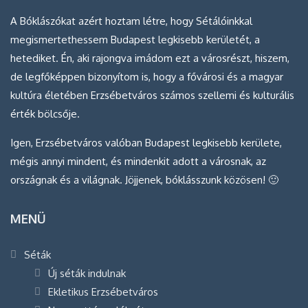
A Bóklászókat azért hoztam létre, hogy Sétálóinkkal
megismertethessem Budapest legkisebb kerületét, a
hetediket. Én, aki rajongva imádom ezt a városrészt, hiszem,
de legfőképpen bizonyítom is, hogy a fővárosi és a magyar
kultúra életében Erzsébetváros számos szellemi és kulturális
érték bölcsője.
Igen, Erzsébetváros valóban Budapest legkisebb kerülete,
mégis annyi mindent, és mindenkit adott a városnak, az
országnak és a világnak. Jöjjenek, bóklásszunk közösen! 🙂
MENÜ
Séták
Új séták indulnak
Ekletikus Erzsébetváros