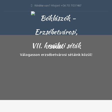
Kérdése van? Hívjon! +06 70 703 1467
Séták
Válogasson erzsébetvárosi sétáink közül!