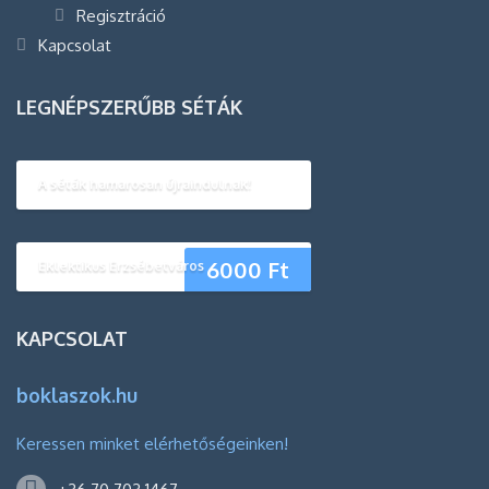
Regisztráció
Kapcsolat
LEGNÉPSZERŰBB SÉTÁK
A séták hamarosan újraindulnak!
6000
Ft
Eklektikus Erzsébetváros
KAPCSOLAT
boklaszok.hu
Keressen minket elérhetőségeinken!