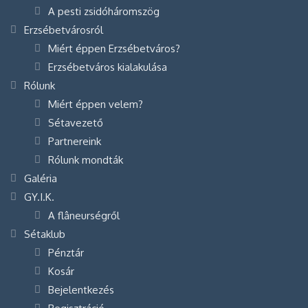
A pesti zsidóháromszög
Erzsébetvárosról
Miért éppen Erzsébetváros?
Erzsébetváros kialakulása
Rólunk
Miért éppen velem?
Sétavezető
Partnereink
Rólunk mondták
Galéria
GY.I.K.
A flâneurségről
Sétaklub
Pénztár
Kosár
Bejelentkezés