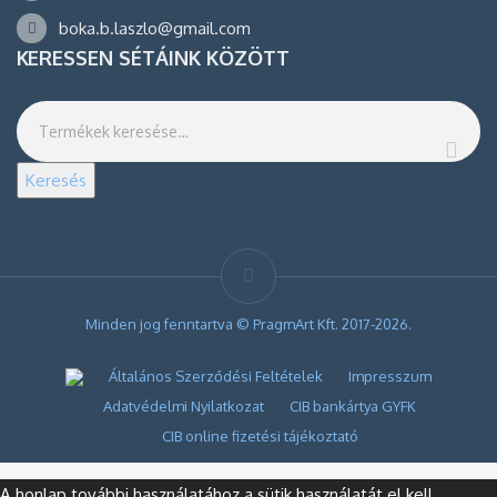
boka.b.laszlo@gmail.com
KERESSEN SÉTÁINK KÖZÖTT
Keresés
Minden jog fenntartva © PragmArt Kft. 2017-2026.
Általános Szerződési Feltételek
Impresszum
Adatvédelmi Nyilatkozat
CIB bankártya GYFK
CIB online fizetési tájékoztató
A honlap további használatához a sütik használatát el kell