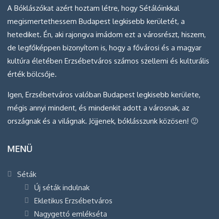
A Bóklászókat azért hoztam létre, hogy Sétálóinkkal
megismertethessem Budapest legkisebb kerületét, a
hetediket. Én, aki rajongva imádom ezt a városrészt, hiszem,
de legfőképpen bizonyítom is, hogy a fővárosi és a magyar
kultúra életében Erzsébetváros számos szellemi és kulturális
érték bölcsője.
Igen, Erzsébetváros valóban Budapest legkisebb kerülete,
mégis annyi mindent, és mindenkit adott a városnak, az
országnak és a világnak. Jöjjenek, bóklásszunk közösen! 🙂
MENÜ
Séták
Új séták indulnak
Ekletikus Erzsébetváros
Nagygettó emlékséta