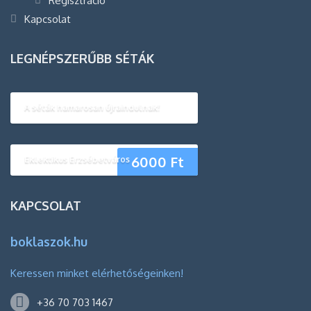
Regisztráció
Kapcsolat
LEGNÉPSZERŰBB SÉTÁK
A séták hamarosan újraindulnak!
6000
Ft
Eklektikus Erzsébetváros
KAPCSOLAT
boklaszok.hu
Keressen minket elérhetőségeinken!
+36 70 703 1467