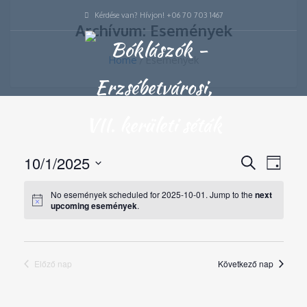
Kérdése van? Hívjon! +06 70 703 1467
Archívum: Események
Home
Események
Esemény
10/1/2025
Esem
Keresett
Nap
kifejezés
keresése
nézet
Dátum
No események scheduled for 2025-10-01. Jump to the
és
next
navigá
kiválasztása.
upcoming események
.
nézet
választás
Előző nap
Következő nap