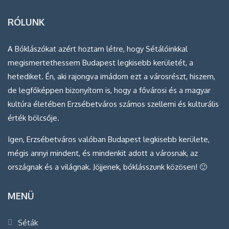
RÓLUNK
A Bóklászókat azért hoztam létre, hogy Sétálóinkkal
megismertethessem Budapest legkisebb kerületét, a
hetediket. Én, aki rajongva imádom ezt a városrészt, hiszem,
de legfőképpen bizonyítom is, hogy a fővárosi és a magyar
kultúra életében Erzsébetváros számos szellemi és kulturális
érték bölcsője.
Igen, Erzsébetváros valóban Budapest legkisebb kerülete,
mégis annyi mindent, és mindenkit adott a városnak, az
országnak és a világnak. Jöjjenek, bóklásszunk közösen! 🙂
MENÜ
Séták