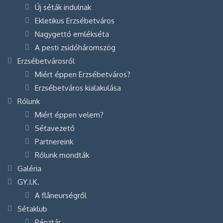
Új séták indulnak
Ekletikus Erzsébetváros
Nagygettó emlékséta
A pesti zsidóháromszög
Erzsébetvárosról
Miért éppen Erzsébetváros?
Erzsébetváros kialakulása
Rólunk
Miért éppen velem?
Sétavezető
Partnereink
Rólunk mondták
Galéria
GY.I.K.
A flâneurségről
Sétaklub
Pénztár