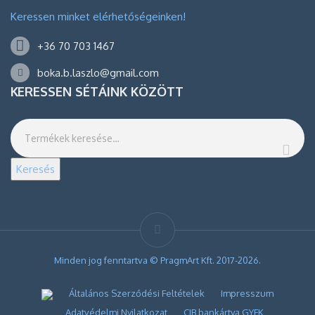
Keressen minket elérhetőségeinken!
+36 70 703 1467
boka.b.laszlo@gmail.com
KERESSEN SÉTÁINK KÖZÖTT
Keresés
Minden jog fenntartva © PragmArt Kft. 2017-2026.
Általános Szerződési Feltételek
Impresszum
Adatvédelmi Nyilatkozat
CIB bankártya GYFK