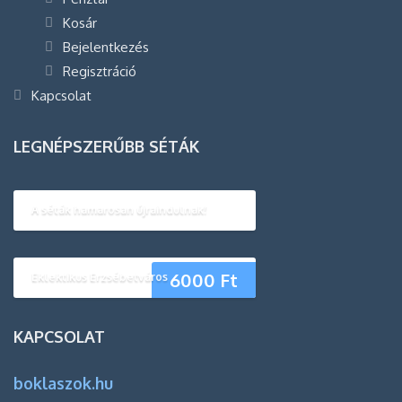
Kosár
Bejelentkezés
Regisztráció
Kapcsolat
LEGNÉPSZERŰBB SÉTÁK
A séták hamarosan újraindulnak!
6000
Ft
Eklektikus Erzsébetváros
KAPCSOLAT
boklaszok.hu