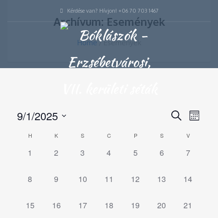
Kérdése van? Hívjon! +06 70 703 1467
Archívum: Események
Home
Események
Esemény
9/1/2025
Esem
Keresett
Hónap
kifejezés
keresése
nézet
Dátum
Calendar
H
K
S
C
P
S
V
és
navigá
kiválasztása.
of
0
0
0
0
0
0
0
1
2
3
4
5
6
nézet
7
Események
esemény,
esemény,
esemény,
esemény,
esemény,
esemény,
esemény
választás
0
0
0
0
0
0
0
8
9
10
11
12
13
14
esemény,
esemény,
esemény,
esemény,
esemény,
esemény,
esemény,
0
0
0
0
0
0
0
15
16
17
18
19
20
21
esemény,
esemény,
esemény,
esemény,
esemény,
esemény,
esemény,