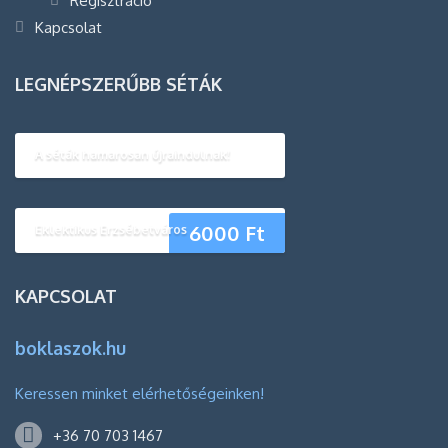
Regisztráció
Kapcsolat
LEGNÉPSZERŰBB SÉTÁK
A séták hamarosan újraindulnak!
6000
Ft
Eklektikus Erzsébetváros
KAPCSOLAT
boklaszok.hu
Keressen minket elérhetőségeinken!
+36 70 703 1467