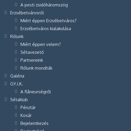
A pesti zsidóháromszög
Erzsébetvárosról
Miért éppen Erzsébetváros?
Erzsébetváros kialakulása
Rólunk
Miért éppen velem?
Sétavezető
Partnereink
Rólunk mondták
Galéria
GY.I.K.
A flâneurségről
Sétaklub
Pénztár
Kosár
Bejelentkezés