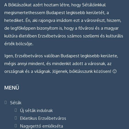
A Bóklászókat azért hoztam létre, hogy Sétálóinkkal
megismertethessem Budapest legkisebb kerületét, a
hetediket. Én, aki rajongva imádom ezt a városrészt, hiszem,
de legfőképpen bizonyítom is, hogy a fővárosi és a magyar
kultúra életében Erzsébetváros számos szellemi és kulturális
érték bölcsője.
Igen, Erzsébetváros valóban Budapest legkisebb kerülete,
mégis annyi mindent, és mindenkit adott a városnak, az
országnak és a világnak. Jöjjenek, bóklásszunk közösen! 🙂
MENÜ
Séták
Új séták indulnak
Ekletikus Erzsébetváros
Nagygettó emlékséta