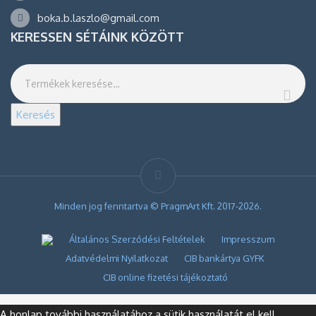
boka.b.laszlo@gmail.com
KERESSEN SÉTÁINK KÖZÖTT
Keresés
Minden jog fenntartva © PragmArt Kft. 2017-2026.
Általános Szerződési Feltételek
Impresszum
Adatvédelmi Nyilatkozat
CIB bankártya GYFK
CIB online fizetési tájékoztató
A honlap további használatához a sütik használatát el kell